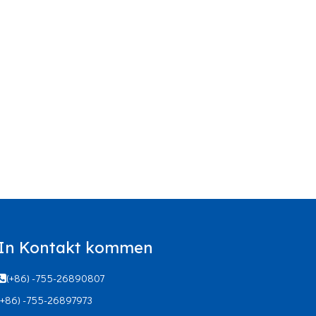
In Kontakt kommen
(+86) -755-26890807

(+86) -755-26897973