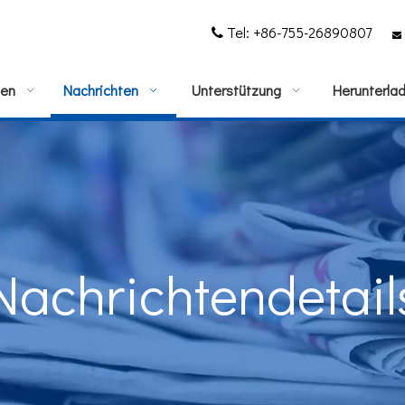
Tel: +86-755-26890807


gen
Nachrichten
Unterstützung
Herunterla
Nachrichtendetail