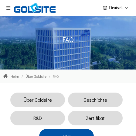
Deutsch
FAQ
Heim
/
Über Goldsite
/
FAQ
Über Goldsite
Geschichte
R&D
Zertifikat