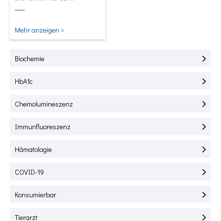
Schnelltest von HbA1C, CRP,
mALB und SAA.
Mehr anzeigen >
Biochemie
HbA1c
Chemolumineszenz
Immunfluoreszenz
Hämatologie
COVID-19
Konsumierbar
Tierarzt