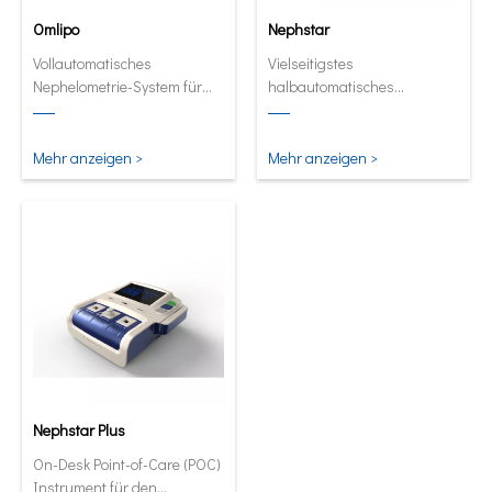
Omlipo
Nephstar
Vollautomatisches
Vielseitigstes
Nephelometrie-System für
halbautomatisches
Labors mit mittlerer bis hoher
Analysegerät für spezifische
Volumendurchsatz.
Proteine
Mehr anzeigen >
Mehr anzeigen >
Nephstar Plus
On-Desk Point-of-Care (POC)
Instrument für den