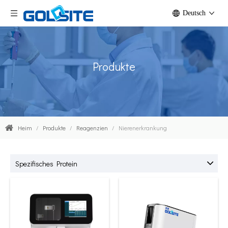
Deutsch
Produkte
Heim
/
Produkte
/
Reagenzien
/
Nierenerkrankung
Spezifisches Protein