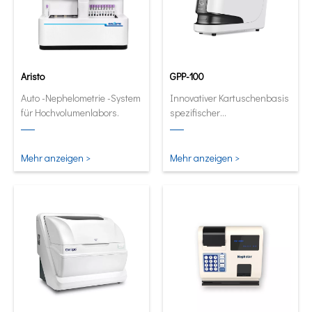
Aristo
GPP-100
Auto -Nephelometrie -System
Innovativer Kartuschenbasis
für Hochvolumenlabors.
spezifischer
Proteinanalysator. Full
automatische und
quantitative Analysator in
Mehr anzeigen >
Mehr anzeigen >
seiner kleinsten und
intelligentesten Form.