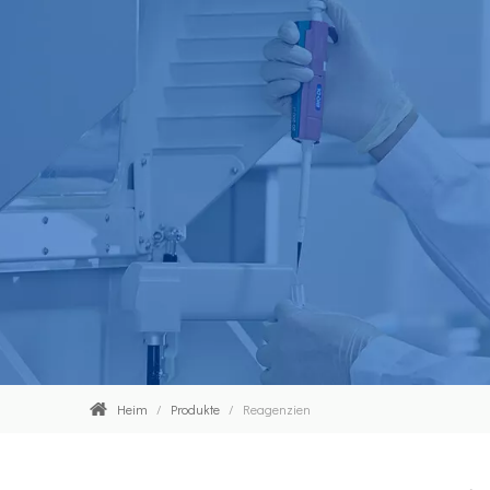
Heim
/
Produkte
/
Reagenzien