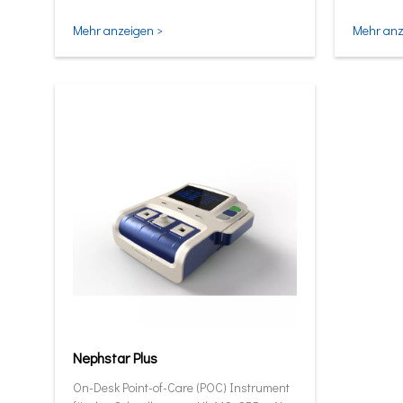
und intel
Mehr anzeigen >
Mehr anz
Nephstar Plus
On-Desk Point-of-Care (POC) Instrument