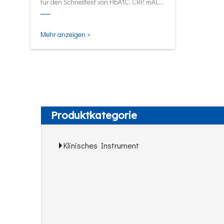
für den Schnelltest von HbA1C, CRP, mALB
und SAA.
Mehr anzeigen >
Produktkategorie
Klinisches Instrument