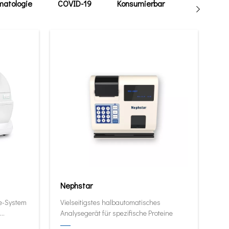
atologie
COVID-19
Konsumierbar
Tierarzt
Nephstar
ie-System
Vielseitigstes halbautomatisches
Analysegerät für spezifische Proteine