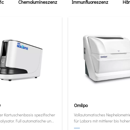
1c
Chemolumineszenz
Immunfluoreszenz
Häm
0
Omlipo
er Kartuschenbasis spezifischer
Vollautomatisches Nephelometr
alysator. Full automatische und
für Labors mit mittlerer bis hoher
ive Analysator in seiner kleinsten
Volumendurchsatz.