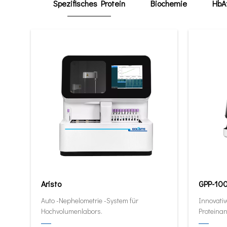
Spezifisches Protein
Biochemie
HbA
Aristo
GPP-10
Auto -Nephelometrie -System für
Innovativ
Hochvolumenlabors.
Proteinan
quantitat