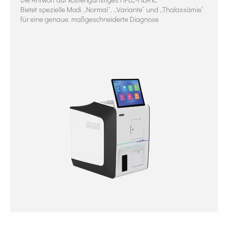
Bietet spezielle Modi „Normal“, „Variante“ und „Thalassämie“
für eine genaue, maßgeschneiderte Diagnose