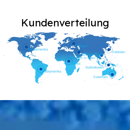
Kundenverteilung
Europa
Nordamerika
Ostasien
Mittlerer Osten
Hauptsitz in Shenzhen, China
Afrika
Südostasien
Südamerika
Ozeanien