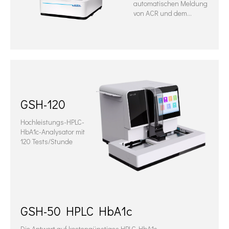
automatischen Meldung
von ACR und dem
Verhältnis mehrerer
Urinproteine ​​zu
Kreatinin.
GSH-120
Hochleistungs-HPLC-
HbA1c-Analysator mit
120 Tests/Stunde
GSH-50 HPLC HbA1c
Die Antwort auf kostengünstiges HPLC-HbA1c.