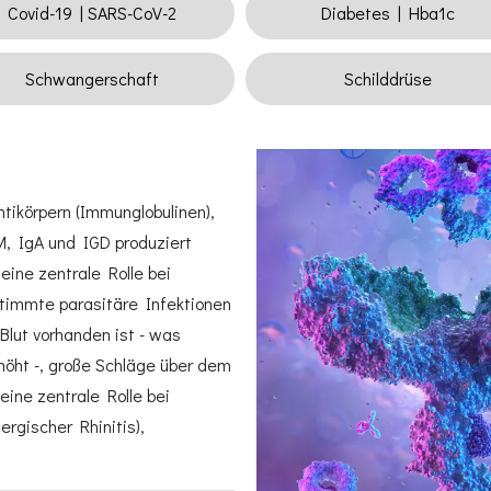
Covid-19 | SARS-CoV-2
Diabetes | Hba1c
Schwangerschaft
Schilddrüse
ntikörpern (Immunglobulinen),
 IgA und IGD produziert
seine zentrale Rolle bei
timmte parasitäre Infektionen
Blut vorhanden ist - was
öht -, große Schläge über dem
ine zentrale Rolle bei
ergischer Rhinitis),