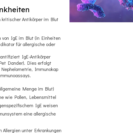
ankheiten
 kritischer Antikörper im Blut
von IgE im Blut (in Einheiten
ikator für allergische oder
antifiziert IgE-Antikörper
Pet Dander). Dies erfolgt
e Nephelometrie, Immunokap
 Immunoassays.
(allgemeine Menge im Blut)
ne wie Pollen, Lebensmittel
ergenspezifischem IgE weisen
mmunsystem eine allergische
 Allergien unter Erkrankungen