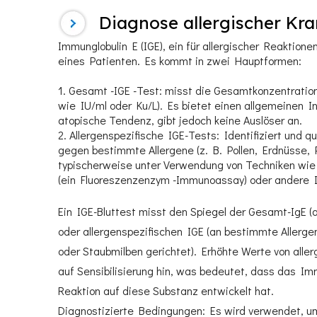
Diagnose allergischer Kr
Immunglobulin E (IGE), ein für allergischer Reaktionen
eines Patienten. Es kommt in zwei Hauptformen:
Gesamt -IGE -Test: misst die Gesamtkonzentration 
wie IU/ml oder Ku/L). Es bietet einen allgemeinen Ind
atopische Tendenz, gibt jedoch keine Auslöser an.
Allergenspezifische IGE-Tests: Identifiziert und qu
gegen bestimmte Allergene (z. B. Pollen, Erdnüsse, 
typischerweise unter Verwendung von Techniken wi
(ein Fluoreszenzenzym -Immunoassay) oder andere
Ein IGE-Bluttest misst den Spiegel der Gesamt-IgE 
oder allergenspezifischen IGE (an bestimmte Allerge
oder Staubmilben gerichtet). Erhöhte Werte von all
auf Sensibilisierung hin, was bedeutet, dass das I
Reaktion auf diese Substanz entwickelt hat.
Diagnostizierte Bedingungen: Es wird verwendet, um