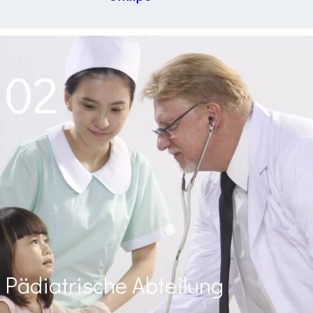
Vollautomatisches Nephelometrie-
System für Labors mit mittlerer bis
02
hoher Volumendurchsatz.
More →
Pädiatrische Abteilung