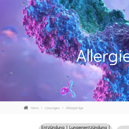
Allergi
Heim
/
Lösungen
/
Allergie/Ige
Entzündung | Lungenentzündung |