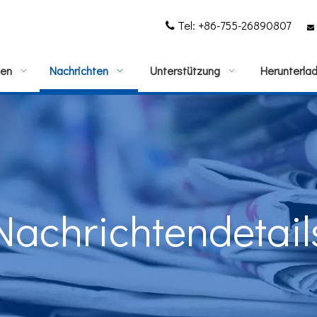
Tel: +86-755-26890807


gen
Nachrichten
Unterstützung
Herunterla
Nachrichtendetail