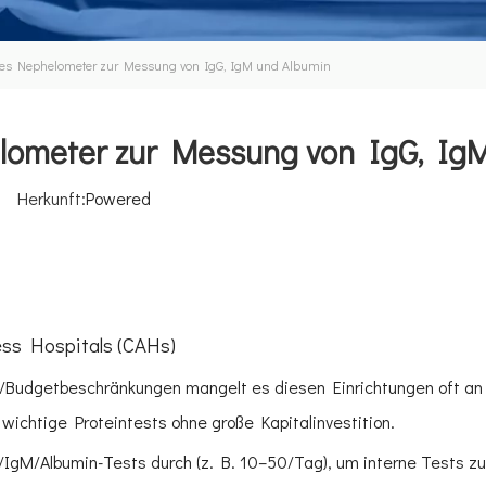
elles Nephelometer zur Messung von IgG, IgM und Albumin
helometer zur Messung von IgG, Ig
4 Herkunft:
Powered
ess Hospitals (CAHs)
-/Budgetbeschränkungen mangelt es diesen Einrichtungen oft an
wichtige Proteintests ohne große Kapitalinvestition.
gM/Albumin-Tests durch (z. B. 10–50/Tag), um interne Tests zu 