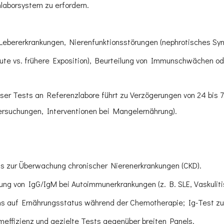
laborsystem zu erfordern.
ebererkrankungen, Nierenfunktionsstörungen (nephrotisches Syn
kute vs. frühere Exposition), Beurteilung von Immunschwächen o
er Tests an Referenzlabore führt zu Verzögerungen von 24 bis 7
ersuchungen, Interventionen bei Mangelernährung).
sts zur Überwachung chronischer Nierenerkrankungen (CKD).
gung von IgG/IgM bei Autoimmunerkrankungen (z. B. SLE, Vaskuli
ns auf Ernährungsstatus während der Chemotherapie; Ig-Test zum
meffizienz und gezielte Tests gegenüber breiten Panels.