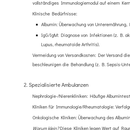
vollständiges Immunologiemodul auf einem Kern
Klinische Bedürfnisse:
Albumin: Überwachung von Unterernährung, L
IgG/IgM: Diagnose von Infektionen (z. B. a
Lupus, rheumatoide Arthritis).
Vermeidung von Versandkosten: Der Versand dies
beschleunigen die Behandlung (z. B. Sepsis-Unt
2. Spezialisierte Ambulanzen
Nephrologie-/Nierenkliniken: Häufige Albuminte
Kliniken für Immunologie/Rheumatologie: Verfol
Onkologische Kliniken: Überwachung des Albumi
Warum klein?
Diese Kliniken legen Wert auf Rau