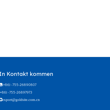
In Kontakt kommen
(+86) -755-26890807

(+86) -755-26897973

export@goldsite.com.cn