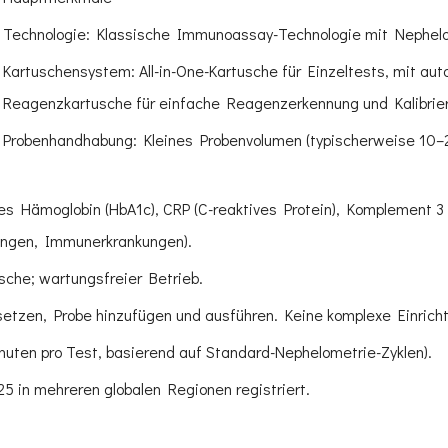
Technologie: Klassische Immunoassay-Technologie mit Nephelome
Kartuschensystem: All-in-One-Kartusche für Einzeltests, mit au
Reagenzkartusche für einfache Reagenzerkennung und Kalibrie
Probenhandhabung: Kleines Probenvolumen (typischerweise 10–2
tes Hämoglobin (HbA1c), CRP (C-reaktives Protein), Komplement 3
dungen, Immunerkrankungen).
sche; wartungsfreier Betrieb.
etzen, Probe hinzufügen und ausführen. Keine komplexe Einrichtu
nuten pro Test, basierend auf Standard-Nephelometrie-Zyklen).
025 in mehreren globalen Regionen registriert.