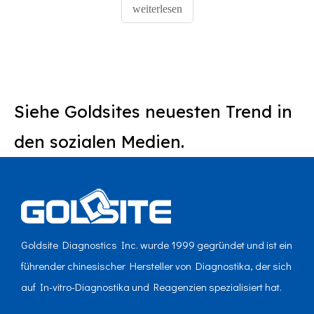
Weltgesundheitsorganisation haben BA.4 und BA.5
weiterlesen
anerkannt, die weiterhin Wellen von Fällen steigen,
Krankenhausaufenthalt
Siehe Goldsites neuesten Trend in
den sozialen Medien.
Goldsite Diagnostics Inc. wurde 1999 gegründet und ist ein
führender chinesischer Hersteller von Diagnostika, der sich
auf In-vitro-Diagnostika und Reagenzien spezialisiert hat.