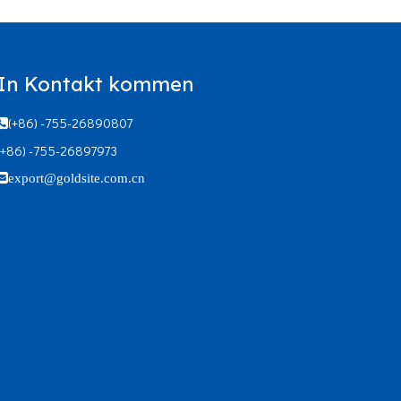
In Kontakt kommen
(+86) -755-26890807

(+86) -755-26897973

export@goldsite.com.cn