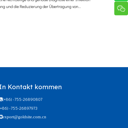
rgung und die Reduzierung der Übertragung von
uch Rapid-A-Tests genannt
In Kontakt kommen
(+86) -755-26890807

(+86) -755-26897973

export@goldsite.com.cn