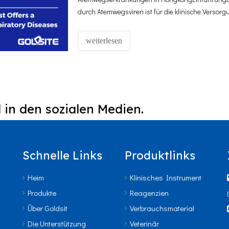
durch Atemwegsviren ist für die klinische Verso
entscheidender Bedeutung.Lateral-Flow-Tests, a
weiterlesen
 in den sozialen Medien.
Schnelle Links
Produktlinks
Heim
Klinisches Instrument
Produkte
Reagenzien
Über Goldsit
Verbrauchsmaterial
Die Unterstützung
Veterinär