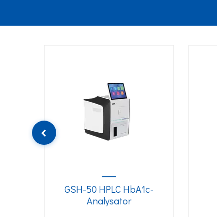
 歐
GSH-50 HPLC HbA1c-
Analysator
冠抗