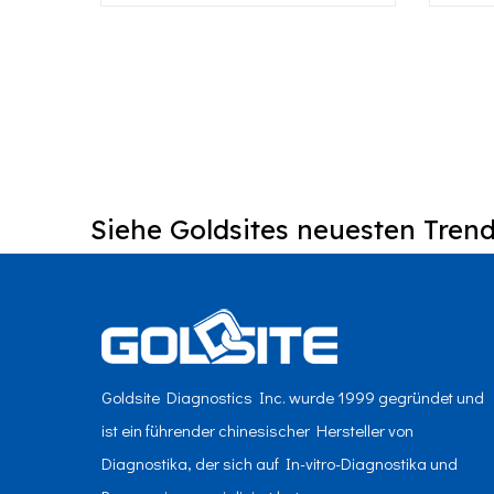
 試
 試
 試
 試
Siehe Goldsites neuesten Trend
Goldsite Diagnostics Inc. wurde 1999 gegründet und
ist ein führender chinesischer Hersteller von
Diagnostika, der sich auf In-vitro-Diagnostika und