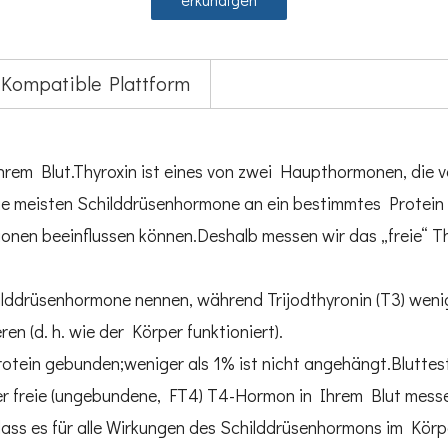
Kompatible Plattform
Ihrem Blut.Thyroxin ist eines von zwei Haupthormonen, die 
 die meisten Schilddrüsenhormone an ein bestimmtes Protein
ionen beeinflussen können.Deshalb messen wir das „freie“ Th
childdrüsenhormone nennen, während Trijodthyronin (T3) we
en (d. h. wie der Körper funktioniert).
rotein gebunden;weniger als 1% ist nicht angehängt.Blutt
er freie (ungebundene, FT4) T4-Hormon in Ihrem Blut mess
ss es für alle Wirkungen des Schilddrüsenhormons im Körper