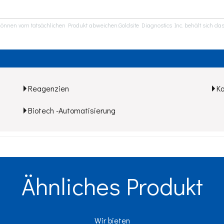
önnen vom tatsächlichen Produkt abweichen.Goldsite Diagnostics Inc. behält sich das
Reagenzien
K
Biotech -Automatisierung
Ähnliches Produkt
Wir bieten