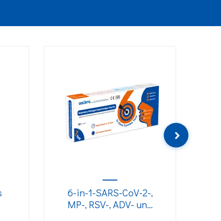
s
6-in-1-SARS-CoV-2-,
2
MP-, RSV-, ADV- und
Grippe-A/B-Antigen-