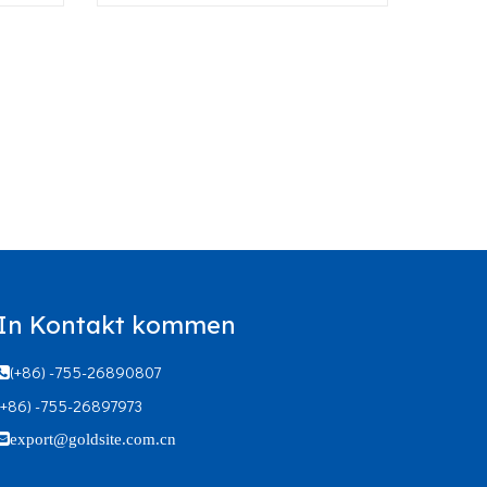
Kit
In Kontakt kommen
(+86) -755-26890807

(+86) -755-26897973

export@goldsite.com.cn