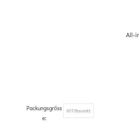
All-
Packungsgröss
60T/Bausatz
e: