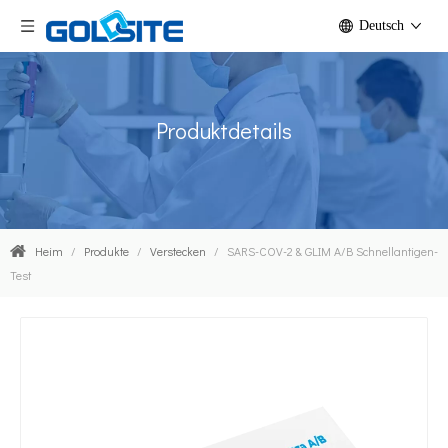
Deutsch
Produktdetails
Heim
/
Produkte
/
Verstecken
/
SARS-COV-2 & GLIM A/B Schnellantigen-
Test