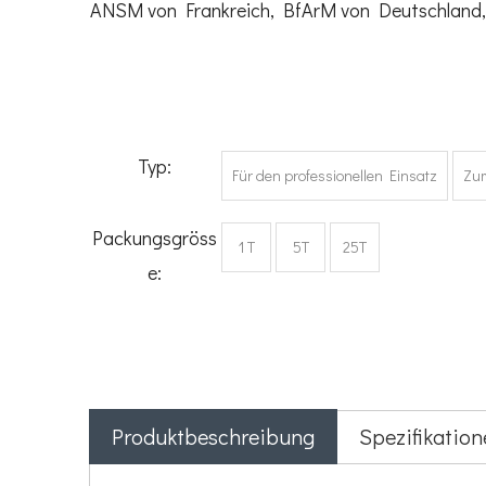
ANSM von Frankreich, BfArM von Deutschland, M
Typ:
Für den professionellen Einsatz
Zum
Packungsgröss
1 T
5T
25T
e:
Produktbeschreibung
Spezifikation