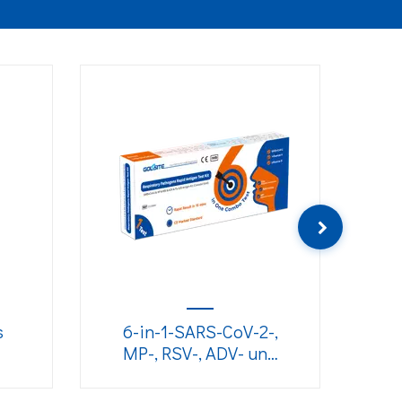
s
6-in-1-SARS-CoV-2-,
2
MP-, RSV-, ADV- und
Grippe-A/B-Antigen-
Kit