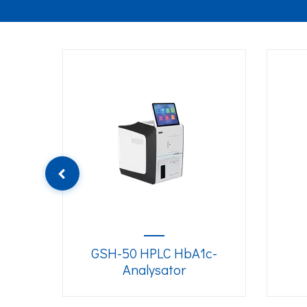
 歐
GSH-50 HPLC HbA1c-
Analysator
冠抗
 試