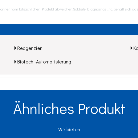
önnen vom tatsächlichen Produkt abweichen.Goldsite Diagnostics Inc. behält sich das
Reagenzien
K
Biotech -Automatisierung
Ähnliches Produkt
Wir bieten