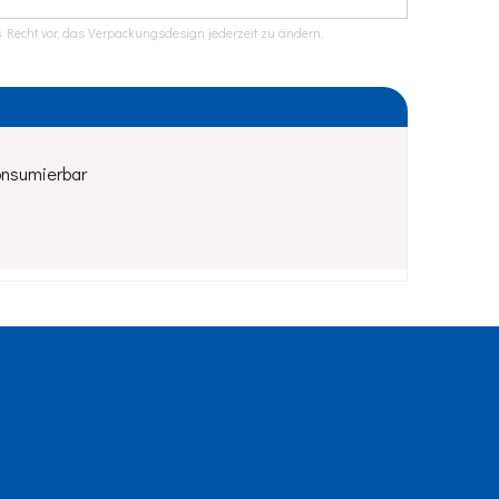
 Recht vor, das Verpackungsdesign jederzeit zu ändern.
onsumierbar