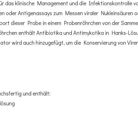
t für das klinische Management und die Infektionskontroll
ren oder Antigenassays zum Messen viraler Nukleinsäuren 
sport dieser Probe in einem Probenröhrchen von der Sammels
öhrchen enthält Antibiotika und Antimykotika in Hanks-Lö
sator wird auch hinzugefügt, um die Konservierung von Viren 
hsfertig und enthält:
lösung