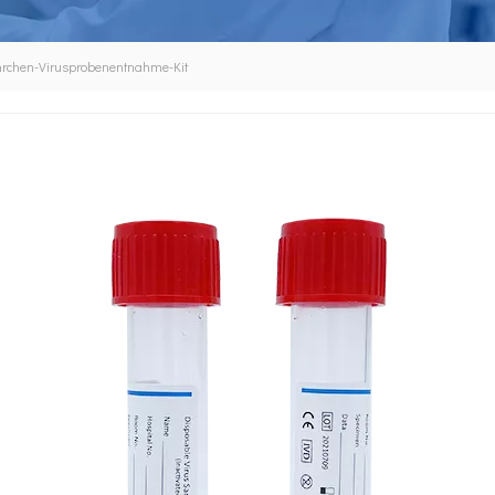
hrchen-Virusprobenentnahme-Kit