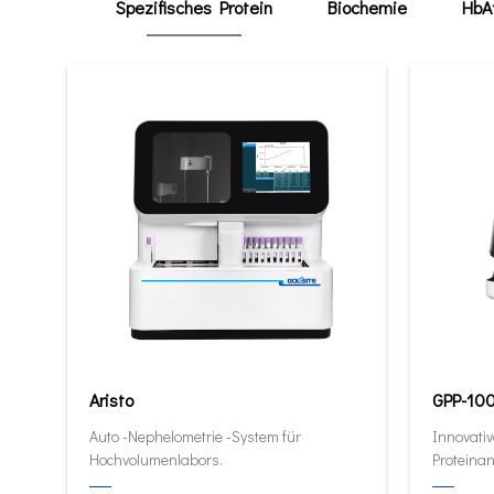
Spezifisches Protein
Biochemie
HbA
Aristo
GPP-10
Auto -Nephelometrie -System für
Innovativ
Hochvolumenlabors.
Proteinan
quantitat