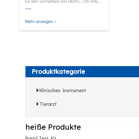
für den Schnelltest von HbA1C, CRP, mALB
und SAA.
Mehr anzeigen >
Produktkategorie
Klinisches Instrument
Tierarzt
heiße Produkte
Rapid Test Kit