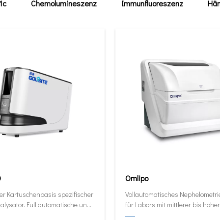
1c
Chemolumineszenz
Immunfluoreszenz
Häm
0
Omlipo
er Kartuschenbasis spezifischer
Vollautomatisches Nephelometr
alysator. Full automatische und
für Labors mit mittlerer bis hoher
ive Analysator in seiner kleinsten
Volumendurchsatz.