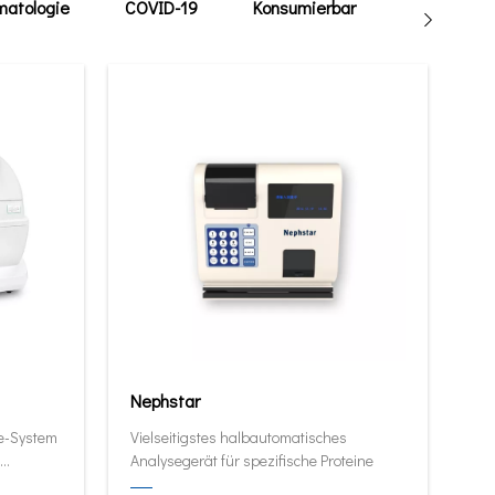
atologie
COVID-19
Konsumierbar
Tierarzt
Nephstar
ie-System
Vielseitigstes halbautomatisches
Analysegerät für spezifische Proteine