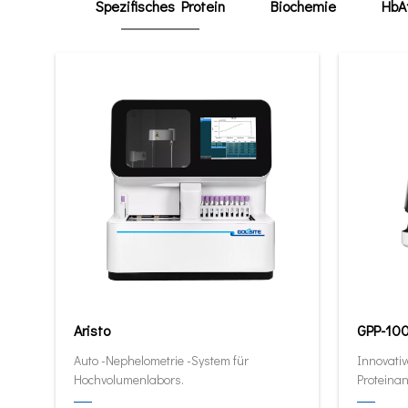
Spezifisches Protein
Biochemie
HbA
Aristo
GPP-10
Auto -Nephelometrie -System für
Innovativ
Hochvolumenlabors.
Proteinan
quantitat