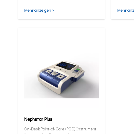
und intel
Mehr anzeigen >
Mehr anz
Nephstar Plus
On-Desk Point-of-Care (POC) Instrument