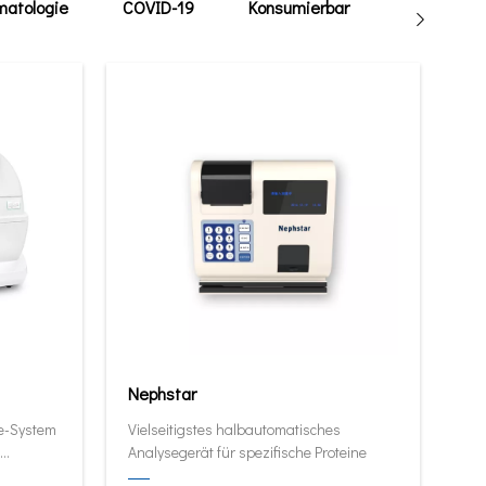
atologie
COVID-19
Konsumierbar
Tierarzt
Nephstar
ie-System
Vielseitigstes halbautomatisches
Analysegerät für spezifische Proteine