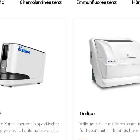
1c
Chemolumineszenz
Immunfluoreszenz
Häm
0
Omlipo
er Kartuschenbasis spezifischer
Vollautomatisches Nephelometr
alysator. Full automatische und
für Labors mit mittlerer bis hoher
ive Analysator in seiner kleinsten
Volumendurchsatz.