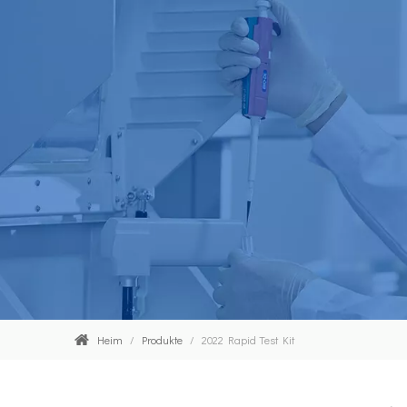
Heim
/
Produkte
/
2022 Rapid Test Kit