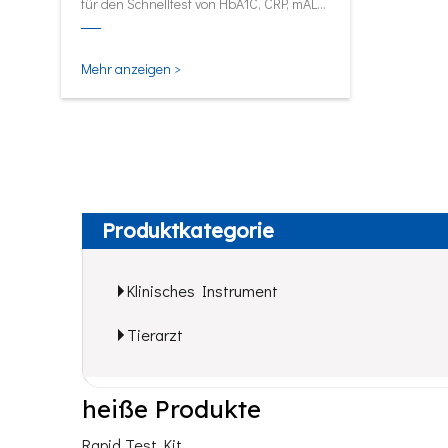
für den Schnelltest von HbA1C, CRP, mALB
und SAA.
Mehr anzeigen >
Produktkategorie
Klinisches Instrument
Tierarzt
heiße Produkte
Rapid Test Kit