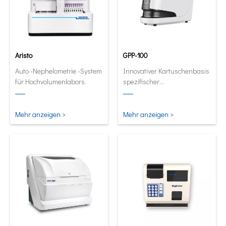
Aristo
GPP-100
Auto -Nephelometrie -System
Innovativer Kartuschenbasis
für Hochvolumenlabors.
spezifischer
Proteinanalysator. Full
automatische und
quantitative Analysator in
Mehr anzeigen >
Mehr anzeigen >
seiner kleinsten und
intelligentesten Form.