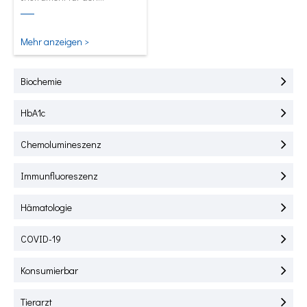
Schnelltest von HbA1C, CRP,
mALB und SAA.
Mehr anzeigen >
Biochemie
HbA1c
Chemolumineszenz
Immunfluoreszenz
Hämatologie
COVID-19
Konsumierbar
Tierarzt