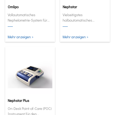
Omlipo
Nephstar
Vollautomatisches
Vielseitigstes
Nephelometrie-System für
halbautomatisches
Labors mit mittlerer bis hoher
Analysegerät für spezifische
Volumendurchsatz.
Proteine
Mehr anzeigen >
Mehr anzeigen >
Nephstar Plus
On-Desk Point-of-Care (POC)
Instrument für den