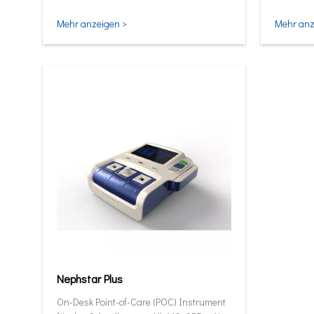
und intel
Mehr anzeigen >
Mehr anz
Nephstar Plus
On-Desk Point-of-Care (POC) Instrument