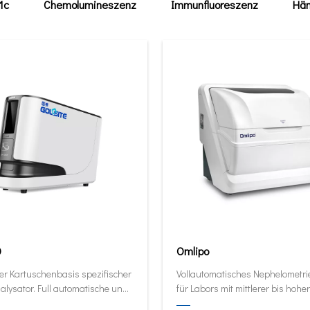
1c
Chemolumineszenz
Immunfluoreszenz
Häm
0
Omlipo
er Kartuschenbasis spezifischer
Vollautomatisches Nephelometr
alysator. Full automatische und
für Labors mit mittlerer bis hoher
ive Analysator in seiner kleinsten
Volumendurchsatz.