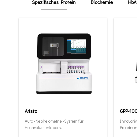
Spezifisches Protein
Biochemie
HbA
Aristo
GPP-10
Auto -Nephelometrie -System für
Innovativ
Hochvolumenlabors.
Proteinan
quantitat