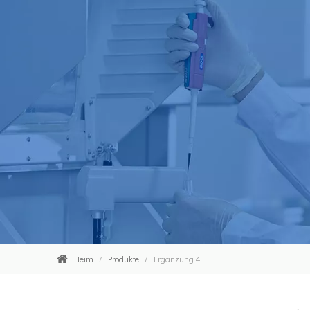
Heim
/
Produkte
/
Ergänzung 4