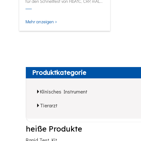
für den Schnelltest von HbA1C, CRP, mALB
und SAA.
Mehr anzeigen >
Produktkategorie
Klinisches Instrument
Tierarzt
heiße Produkte
Rapid Test Kit