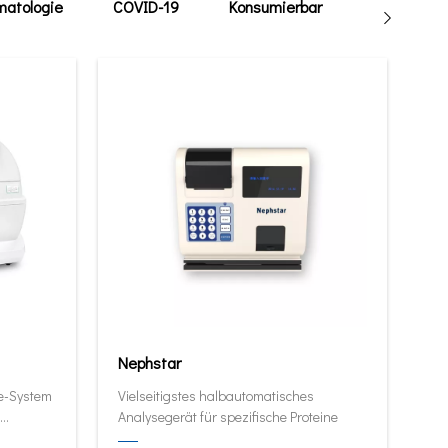
atologie
COVID-19
Konsumierbar
Tierarzt
Nephstar
ie-System
Vielseitigstes halbautomatisches
Analysegerät für spezifische Proteine