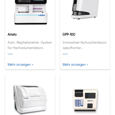
Aristo
GPP-100
Auto -Nephelometrie -System
Innovativer Kartuschenbasis
für Hochvolumenlabors.
spezifischer
Proteinanalysator. Full
automatische und
quantitative Analysator in
Mehr anzeigen >
Mehr anzeigen >
seiner kleinsten und
intelligentesten Form.