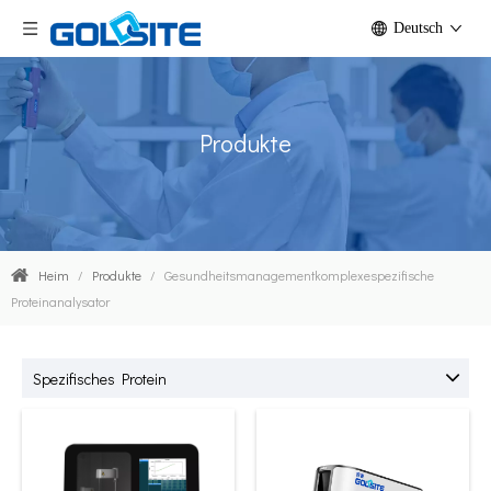
Deutsch
Produkte
Heim
/
Produkte
/
Gesundheitsmanagementkomplexespezifische
Proteinanalysator
Spezifisches Protein