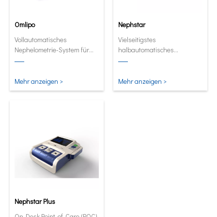
Omlipo
Nephstar
Vollautomatisches
Vielseitigstes
Nephelometrie-System für
halbautomatisches
Labors mit mittlerer bis hoher
Analysegerät für spezifische
Volumendurchsatz.
Proteine
Mehr anzeigen >
Mehr anzeigen >
Nephstar Plus
On-Desk Point-of-Care (POC)