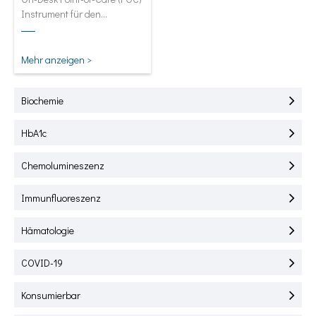
Instrument für den
Schnelltest von HbA1C, CRP,
mALB und SAA.
Mehr anzeigen >
Biochemie
HbA1c
Chemolumineszenz
Immunfluoreszenz
Hämatologie
COVID-19
Konsumierbar