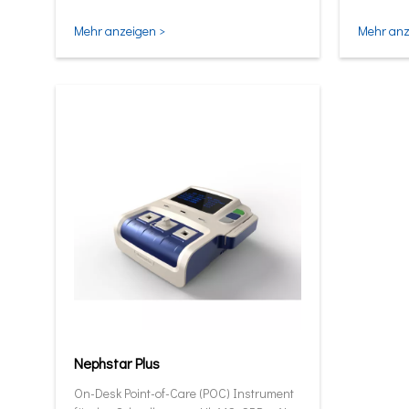
und intel
Mehr anzeigen >
Mehr anz
Nephstar Plus
On-Desk Point-of-Care (POC) Instrument