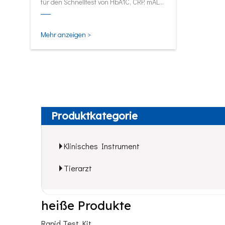
für den Schnelltest von HbA1C, CRP, mALB
und SAA.
Mehr anzeigen >
Produktkategorie
Klinisches Instrument
Tierarzt
heiße Produkte
Rapid Test Kit