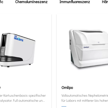
1c
Chemolumineszenz
Immunfluoreszenz
Häm
0
Omlipo
er Kartuschenbasis spezifischer
Vollautomatisches Nephelometr
alysator. Full automatische und
für Labors mit mittlerer bis hoher
ive Analysator in seiner kleinsten
Volumendurchsatz.