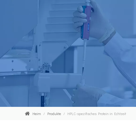
Heim
/
Produkte
/
HPLC-spezifisches Protein in Echtzeit