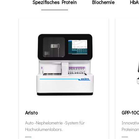
Spezifisches Protein
Biochemie
HbA
Aristo
GPP-10
Auto -Nephelometrie -System für
Innovativ
Hochvolumenlabors.
Proteinan
quantitat