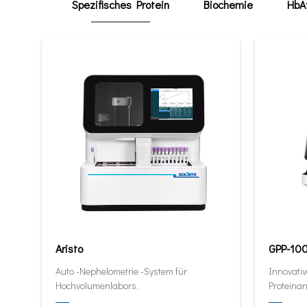
Spezifisches Protein
Biochemie
HbA
Aristo
GPP-10
Auto -Nephelometrie -System für
Innovativ
Hochvolumenlabors.
Proteinan
quantitat