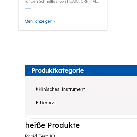
für den Schnelltest von HbA1C, CRP, mALB
und SAA.
Mehr anzeigen >
Produktkategorie
Klinisches Instrument
Tierarzt
heiße Produkte
Rapid Test Kit