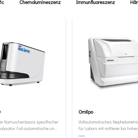
1c
Chemolumineszenz
Immunfluoreszenz
Häm
0
Omlipo
er Kartuschenbasis spezifischer
Vollautomatisches Nephelometr
alysator. Full automatische und
für Labors mit mittlerer bis hoher
ive Analysator in seiner kleinsten
Volumendurchsatz.