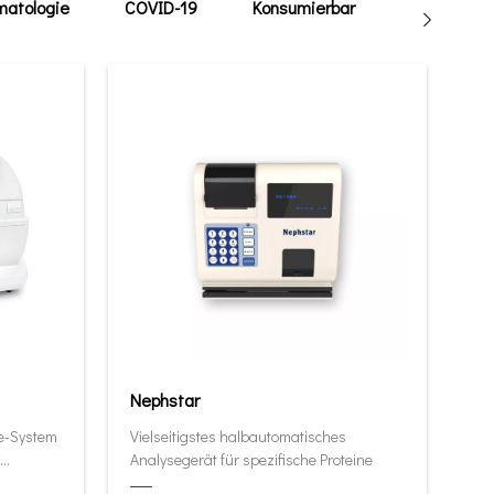
atologie
COVID-19
Konsumierbar
Tierarzt
Nephstar
ie-System
Vielseitigstes halbautomatisches
Analysegerät für spezifische Proteine