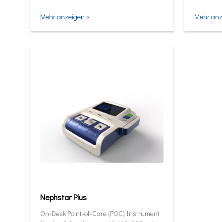
und intel
Mehr anzeigen >
Mehr anz
Nephstar Plus
On-Desk Point-of-Care (POC) Instrument