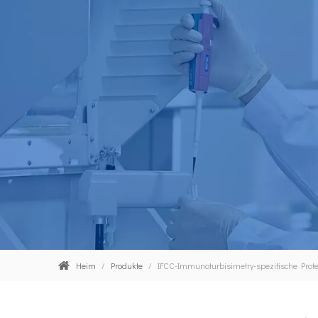
Heim
/
Produkte
/
IFCC-Immunoturbisimetry-spezifische Prote