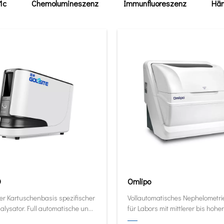
1c
Chemolumineszenz
Immunfluoreszenz
Häm
0
Omlipo
er Kartuschenbasis spezifischer
Vollautomatisches Nephelometr
alysator. Full automatische und
für Labors mit mittlerer bis hoher
ive Analysator in seiner kleinsten
Volumendurchsatz.