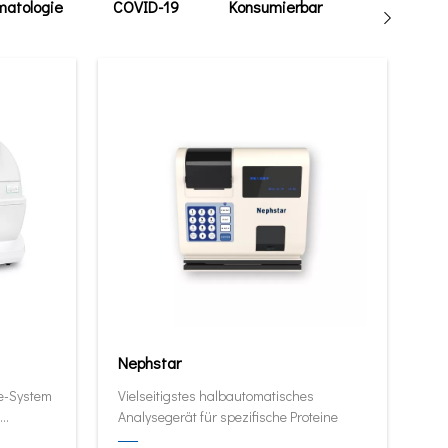
atologie
COVID-19
Konsumierbar
Tierarzt
Nephstar
ie-System
Vielseitigstes halbautomatisches
Analysegerät für spezifische Proteine