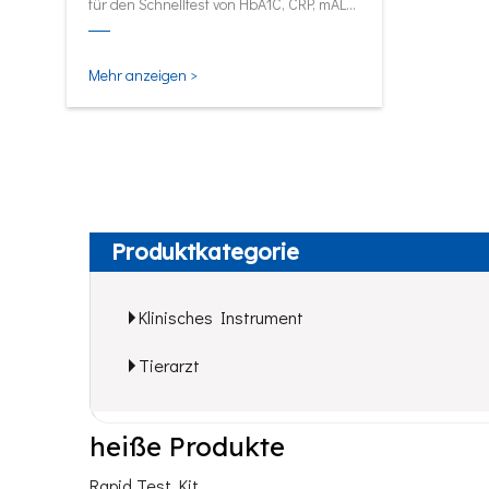
für den Schnelltest von HbA1C, CRP, mALB
und SAA.
Mehr anzeigen >
Produktkategorie
Klinisches Instrument
Tierarzt
heiße Produkte
Rapid Test Kit