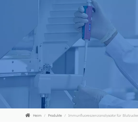
Heim
/
Produkte
/
Immunfluoreszenzanalysator für Blutzuck