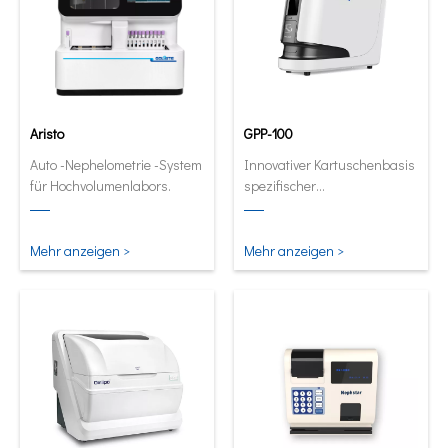
Aristo
GPP-100
Auto -Nephelometrie -System
Innovativer Kartuschenbasis
für Hochvolumenlabors.
spezifischer
Proteinanalysator. Full
automatische und
quantitative Analysator in
Mehr anzeigen >
Mehr anzeigen >
seiner kleinsten und
intelligentesten Form.