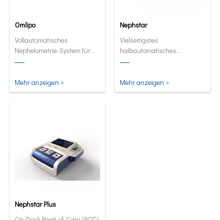
Omlipo
Nephstar
Vollautomatisches
Vielseitigstes
Nephelometrie-System für
halbautomatisches
Labors mit mittlerer bis hoher
Analysegerät für spezifische
Volumendurchsatz.
Proteine
Mehr anzeigen >
Mehr anzeigen >
Nephstar Plus
On-Desk Point-of-Care (POC)