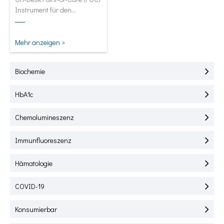
Instrument für den
Schnelltest von HbA1C, CRP,
mALB und SAA.
Mehr anzeigen >
Biochemie
HbA1c
Chemolumineszenz
Immunfluoreszenz
Hämatologie
COVID-19
Konsumierbar