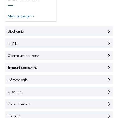
Schnelltest von HbA1C, CRP,
mALB und SAA.
Mehr anzeigen >
Biochemie
HbA1c
Chemolumineszenz
Immunfluoreszenz
Hämatologie
COVID-19
Konsumierbar
Tierarzt