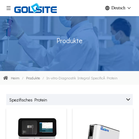
Deutsch
Produkte
Heim
/
Produkte
/
In-vitro-Diagnostik Integral SpecificÂ Protein
Spezifisches Protein