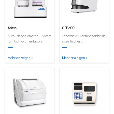
Aristo
GPP-100
Auto -Nephelometrie -System
Innovativer Kartuschenbasis
für Hochvolumenlabors.
spezifischer
Proteinanalysator. Full
automatische und
quantitative Analysator in
Mehr anzeigen >
Mehr anzeigen >
seiner kleinsten und
intelligentesten Form.