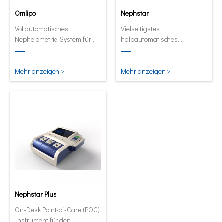
Omlipo
Nephstar
Vollautomatisches
Vielseitigstes
Nephelometrie-System für
halbautomatisches
Labors mit mittlerer bis hoher
Analysegerät für spezifische
Volumendurchsatz.
Proteine
Mehr anzeigen >
Mehr anzeigen >
Nephstar Plus
On-Desk Point-of-Care (POC)
Instrument für den