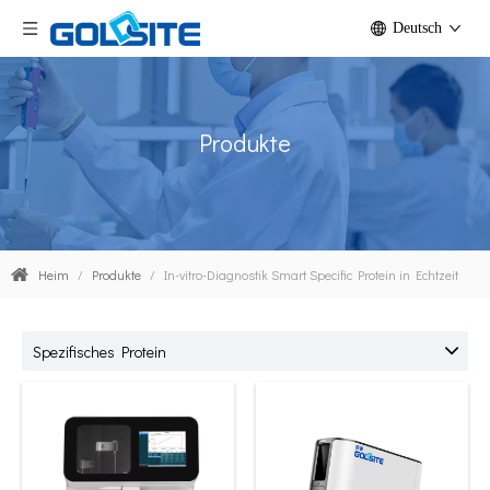
Deutsch
Produkte
Heim
/
Produkte
/
In-vitro-Diagnostik Smart Specific Protein in Echtzeit
Spezifisches Protein