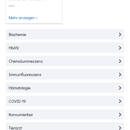
Schnelltest von HbA1C, CRP,
mALB und SAA.
Mehr anzeigen >
Biochemie
HbA1c
Chemolumineszenz
Immunfluoreszenz
Hämatologie
COVID-19
Konsumierbar
Tierarzt