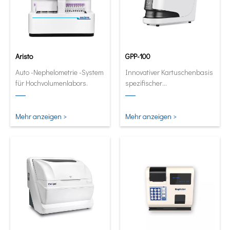
Aristo
GPP-100
Auto -Nephelometrie -System
Innovativer Kartuschenbasis
für Hochvolumenlabors.
spezifischer
Proteinanalysator. Full
automatische und
quantitative Analysator in
Mehr anzeigen >
Mehr anzeigen >
seiner kleinsten und
intelligentesten Form.