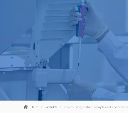
Heim
/
Produkte
/
In-vitro-Diagnostika komplexiert spezifisch