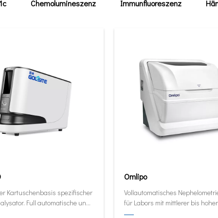
1c
Chemolumineszenz
Immunfluoreszenz
Häm
0
Omlipo
er Kartuschenbasis spezifischer
Vollautomatisches Nephelometr
alysator. Full automatische und
für Labors mit mittlerer bis hoher
ive Analysator in seiner kleinsten
Volumendurchsatz.