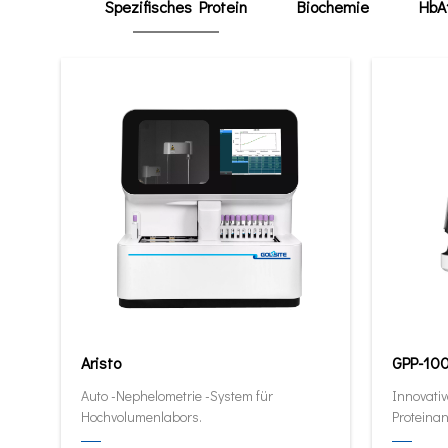
Spezifisches Protein
Biochemie
HbA
Aristo
GPP-10
Auto -Nephelometrie -System für
Innovativ
Hochvolumenlabors.
Proteinan
quantitat