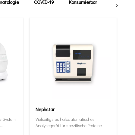
atologie
COVID-19
Konsumierbar
Tierarzt
Nephstar
ie-System
Vielseitigstes halbautomatisches
Analysegerät für spezifische Proteine