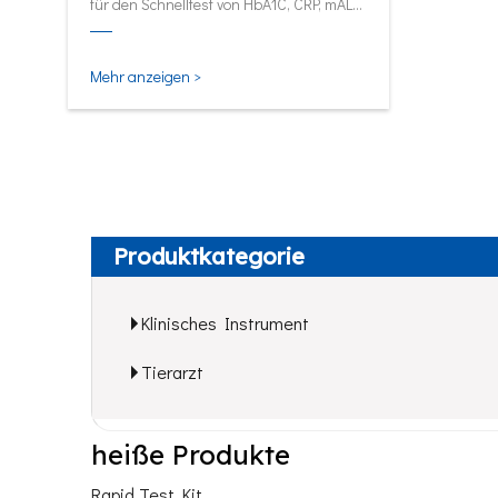
für den Schnelltest von HbA1C, CRP, mALB
und SAA.
Mehr anzeigen >
Produktkategorie
Klinisches Instrument
Tierarzt
heiße Produkte
Rapid Test Kit