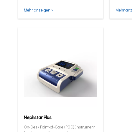
und intel
Mehr anzeigen >
Mehr anz
Nephstar Plus
On-Desk Point-of-Care (POC) Instrument