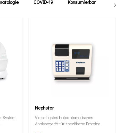
atologie
COVID-19
Konsumierbar
Tierarzt
Nephstar
ie-System
Vielseitigstes halbautomatisches
Analysegerät für spezifische Proteine