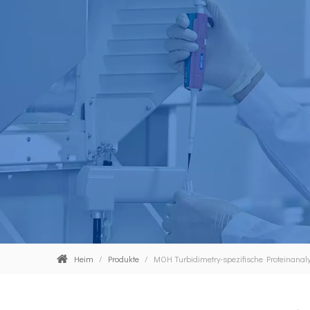
Heim
/
Produkte
/
MOH Turbidimetry-spezifische Proteinanaly