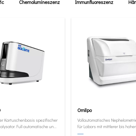
1c
Chemolumineszenz
Immunfluoreszenz
Häm
0
Omlipo
er Kartuschenbasis spezifischer
Vollautomatisches Nephelometr
alysator. Full automatische und
für Labors mit mittlerer bis hoher
ive Analysator in seiner kleinsten
Volumendurchsatz.