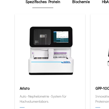
Spezifisches Protein
Biochemie
HbA
Aristo
GPP-10
Auto -Nephelometrie -System für
Innovativ
Hochvolumenlabors.
Proteinan
quantitat