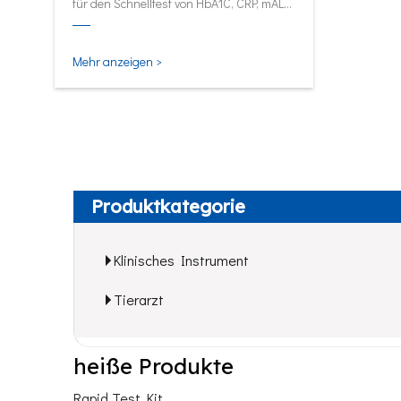
für den Schnelltest von HbA1C, CRP, mALB
und SAA.
Mehr anzeigen >
Produktkategorie
Klinisches Instrument
Tierarzt
heiße Produkte
Rapid Test Kit