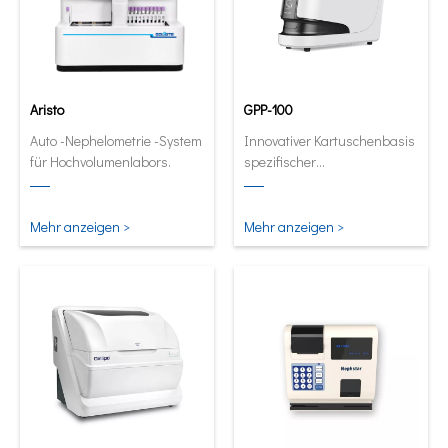
Aristo
GPP-100
Auto -Nephelometrie -System
Innovativer Kartuschenbasis
für Hochvolumenlabors.
spezifischer
Proteinanalysator. Full
automatische und
quantitative Analysator in
Mehr anzeigen >
Mehr anzeigen >
seiner kleinsten und
intelligentesten Form.