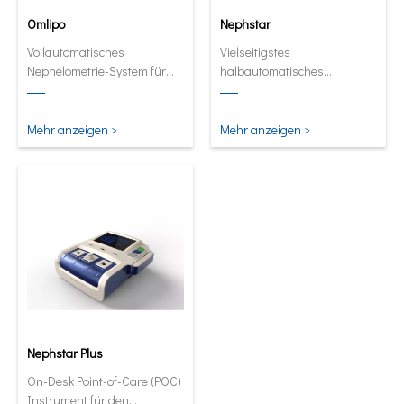
Omlipo
Nephstar
Vollautomatisches
Vielseitigstes
Nephelometrie-System für
halbautomatisches
Labors mit mittlerer bis hoher
Analysegerät für spezifische
Volumendurchsatz.
Proteine
Mehr anzeigen >
Mehr anzeigen >
Nephstar Plus
On-Desk Point-of-Care (POC)
Instrument für den