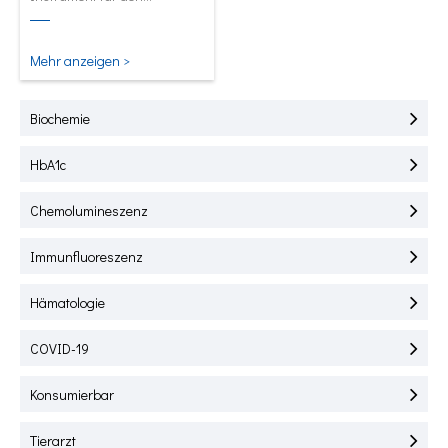
Schnelltest von HbA1C, CRP,
mALB und SAA.
Mehr anzeigen >
Biochemie
HbA1c
Chemolumineszenz
Immunfluoreszenz
Hämatologie
COVID-19
Konsumierbar
Tierarzt