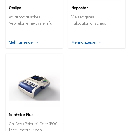
Omlipo
Nephstar
Vollautomatisches
Vielseitigstes
Nephelometrie-System für
halbautomatisches
Labors mit mittlerer bis hoher
Analysegerät für spezifische
Volumendurchsatz.
Proteine
Mehr anzeigen >
Mehr anzeigen >
Nephstar Plus
On-Desk Point-of-Care (POC)
Instrument für den