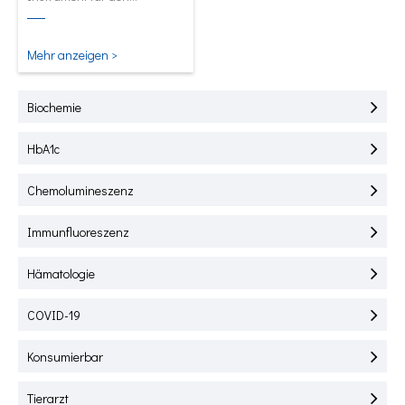
Schnelltest von HbA1C, CRP,
mALB und SAA.
Mehr anzeigen >
Biochemie
HbA1c
Chemolumineszenz
Immunfluoreszenz
Hämatologie
COVID-19
Konsumierbar
Tierarzt