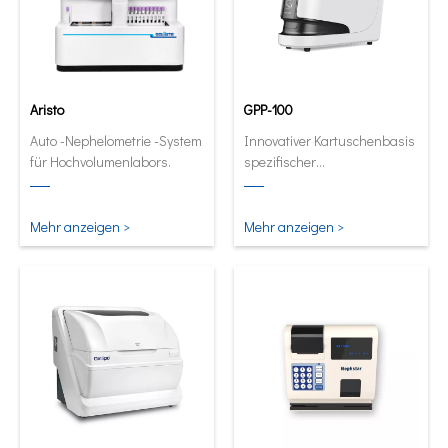
Aristo
GPP-100
Auto -Nephelometrie -System
Innovativer Kartuschenbasis
für Hochvolumenlabors.
spezifischer
Proteinanalysator. Full
automatische und
quantitative Analysator in
Mehr anzeigen >
Mehr anzeigen >
seiner kleinsten und
intelligentesten Form.