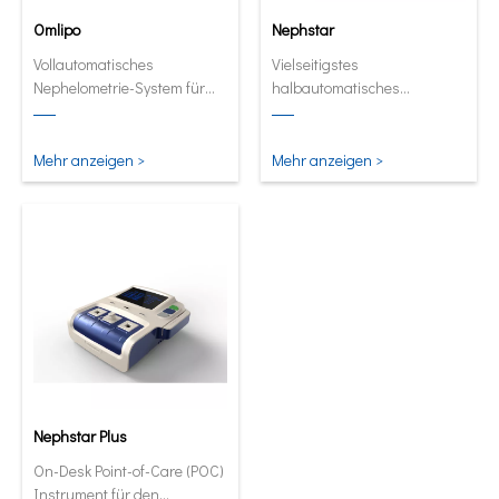
Omlipo
Nephstar
Vollautomatisches
Vielseitigstes
Nephelometrie-System für
halbautomatisches
Labors mit mittlerer bis hoher
Analysegerät für spezifische
Volumendurchsatz.
Proteine
Mehr anzeigen >
Mehr anzeigen >
Nephstar Plus
On-Desk Point-of-Care (POC)
Instrument für den