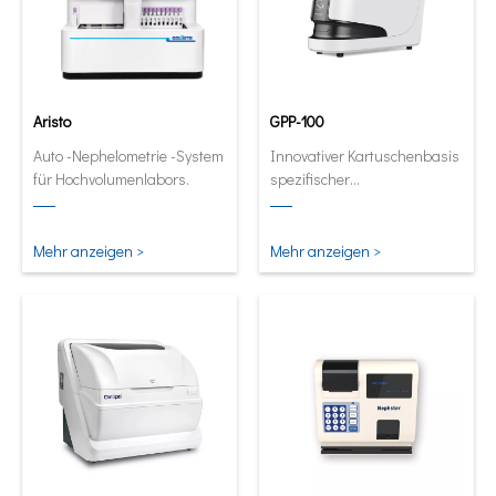
Aristo
GPP-100
Auto -Nephelometrie -System
Innovativer Kartuschenbasis
für Hochvolumenlabors.
spezifischer
Proteinanalysator. Full
automatische und
quantitative Analysator in
Mehr anzeigen >
Mehr anzeigen >
seiner kleinsten und
intelligentesten Form.