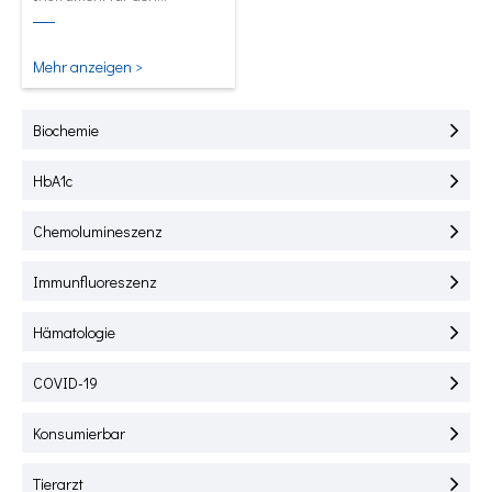
Schnelltest von HbA1C, CRP,
mALB und SAA.
Mehr anzeigen >
Biochemie
HbA1c
Chemolumineszenz
Immunfluoreszenz
Hämatologie
COVID-19
Konsumierbar
Tierarzt