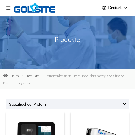
Deutsch
Produkte
Heim
/
Produkte
/
Patronenbasierte Immunoturbisimetry-spezifische
Proteinanalysator
Spezifisches Protein