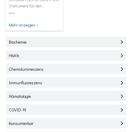
Instrument für den
Schnelltest von HbA1C, CRP,
mALB und SAA.
Mehr anzeigen >
Biochemie
HbA1c
Chemolumineszenz
Immunfluoreszenz
Hämatologie
COVID-19
Konsumierbar