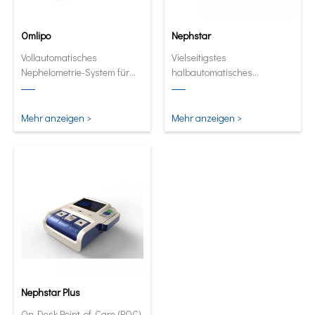
Omlipo
Nephstar
Vollautomatisches
Vielseitigstes
Nephelometrie-System für
halbautomatisches
Labors mit mittlerer bis hoher
Analysegerät für spezifische
Volumendurchsatz.
Proteine
Mehr anzeigen >
Mehr anzeigen >
Nephstar Plus
On-Desk Point-of-Care (POC)