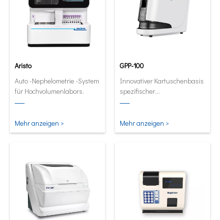
Aristo
GPP-100
Auto -Nephelometrie -System
Innovativer Kartuschenbasis
für Hochvolumenlabors.
spezifischer
Proteinanalysator. Full
automatische und
quantitative Analysator in
Mehr anzeigen >
Mehr anzeigen >
seiner kleinsten und
intelligentesten Form.