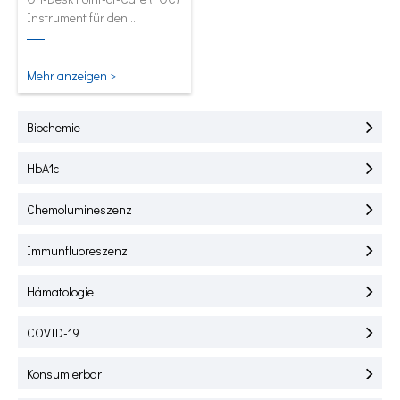
Instrument für den
Schnelltest von HbA1C, CRP,
mALB und SAA.
Mehr anzeigen >
Biochemie
HbA1c
Chemolumineszenz
Immunfluoreszenz
Hämatologie
COVID-19
Konsumierbar