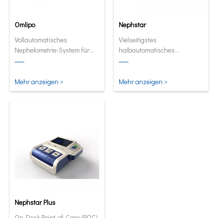
Omlipo
Nephstar
Vollautomatisches
Vielseitigstes
Nephelometrie-System für
halbautomatisches
Labors mit mittlerer bis hoher
Analysegerät für spezifische
Volumendurchsatz.
Proteine
Mehr anzeigen >
Mehr anzeigen >
Nephstar Plus
On-Desk Point-of-Care (POC)