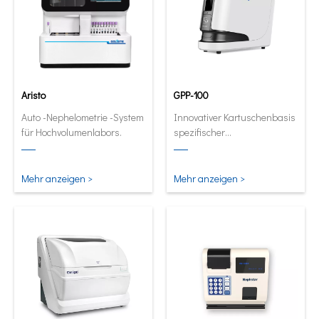
Aristo
GPP-100
Auto -Nephelometrie -System
Innovativer Kartuschenbasis
für Hochvolumenlabors.
spezifischer
Proteinanalysator. Full
automatische und
quantitative Analysator in
Mehr anzeigen >
Mehr anzeigen >
seiner kleinsten und
intelligentesten Form.