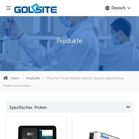
Deutsch
Produkte
Heim
/
Produkte
/
Plasma-Trust-Marke Optical Signal-spezifischer
Proteinanalysator
Spezifisches Protein