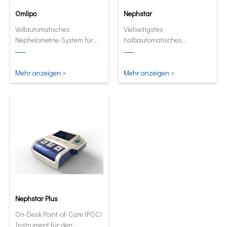
Omlipo
Nephstar
Vollautomatisches
Vielseitigstes
Nephelometrie-System für
halbautomatisches
Labors mit mittlerer bis hoher
Analysegerät für spezifische
Volumendurchsatz.
Proteine
Mehr anzeigen >
Mehr anzeigen >
Nephstar Plus
On-Desk Point-of-Care (POC)
Instrument für den