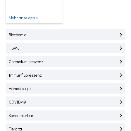
Schnelltest von HbA1C, CRP,
mALB und SAA.
Mehr anzeigen >
Biochemie
HbA1c
Chemolumineszenz
Immunfluoreszenz
Hämatologie
COVID-19
Konsumierbar
Tierarzt