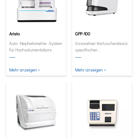
Aristo
GPP-100
Auto -Nephelometrie -System
Innovativer Kartuschenbasis
für Hochvolumenlabors.
spezifischer
Proteinanalysator. Full
automatische und
quantitative Analysator in
Mehr anzeigen >
Mehr anzeigen >
seiner kleinsten und
intelligentesten Form.