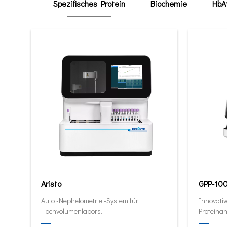
Spezifisches Protein
Biochemie
HbA
Aristo
GPP-10
Auto -Nephelometrie -System für
Innovativ
Hochvolumenlabors.
Proteinan
quantitat