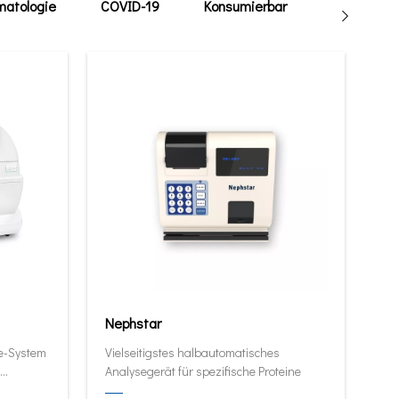
atologie
COVID-19
Konsumierbar
Tierarzt
Nephstar
ie-System
Vielseitigstes halbautomatisches
Analysegerät für spezifische Proteine