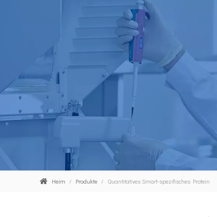
Heim
/
Produkte
/
Quantitatives Smart-spezifisches Protein