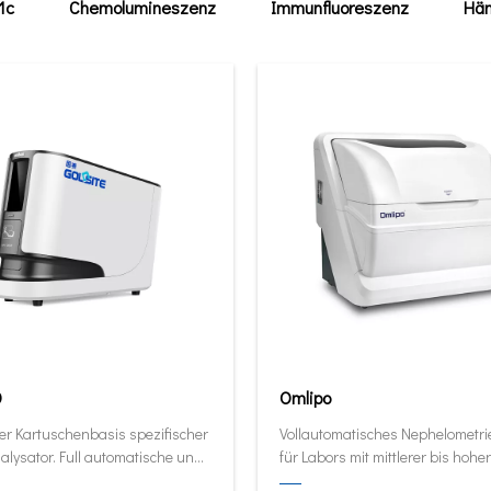
1c
Chemolumineszenz
Immunfluoreszenz
Häm
0
Omlipo
er Kartuschenbasis spezifischer
Vollautomatisches Nephelometr
alysator. Full automatische und
für Labors mit mittlerer bis hoher
ive Analysator in seiner kleinsten
Volumendurchsatz.