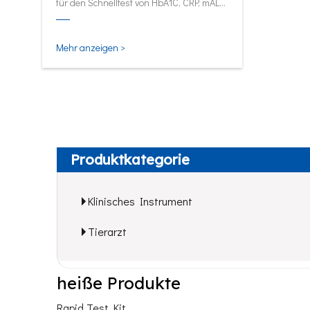
für den Schnelltest von HbA1C, CRP, mALB
und SAA.
Mehr anzeigen >
Produktkategorie
Klinisches Instrument
Tierarzt
heiße Produkte
Rapid Test Kit