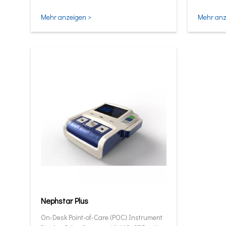
und intel
Mehr anzeigen >
Mehr anz
Nephstar Plus
On-Desk Point-of-Care (POC) Instrument