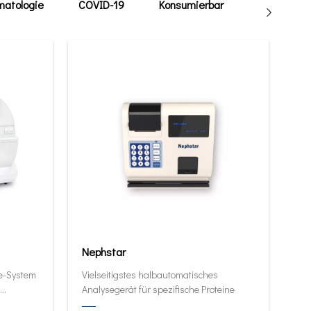
atologie
COVID-19
Konsumierbar
Tierarzt
Nephstar
ie-System
Vielseitigstes halbautomatisches
Analysegerät für spezifische Proteine