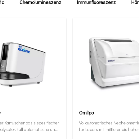
1c
Chemolumineszenz
Immunfluoreszenz
Häm
0
Omlipo
er Kartuschenbasis spezifischer
Vollautomatisches Nephelometr
alysator. Full automatische und
für Labors mit mittlerer bis hoher
ive Analysator in seiner kleinsten
Volumendurchsatz.