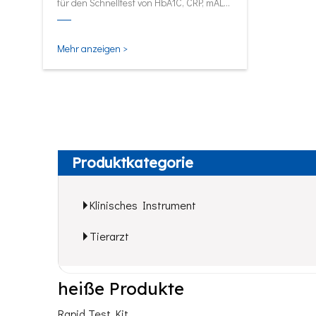
für den Schnelltest von HbA1C, CRP, mALB
und SAA.
Mehr anzeigen >
Produktkategorie
Klinisches Instrument
Tierarzt
heiße Produkte
Rapid Test Kit