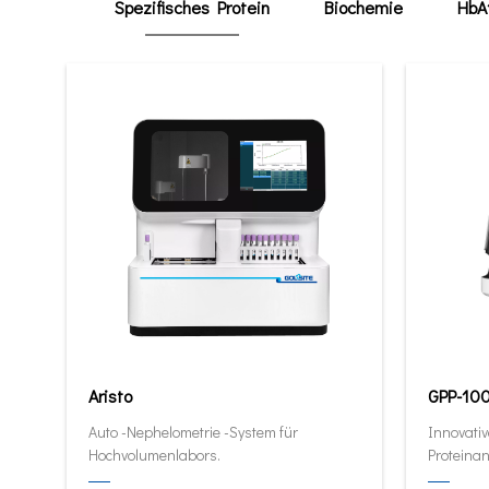
Spezifisches Protein
Biochemie
HbA
Aristo
GPP-10
Auto -Nephelometrie -System für
Innovativ
Hochvolumenlabors.
Proteinan
quantitat