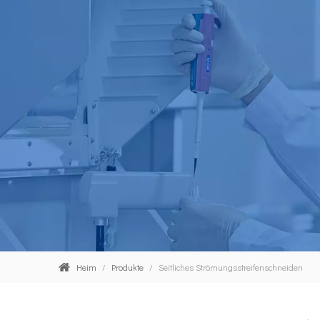
Heim
/
Produkte
/
Seitliches Strömungsstreifenschneiden