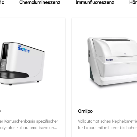
1c
Chemolumineszenz
Immunfluoreszenz
Häm
0
Omlipo
er Kartuschenbasis spezifischer
Vollautomatisches Nephelometr
alysator. Full automatische und
für Labors mit mittlerer bis hoher
ive Analysator in seiner kleinsten
Volumendurchsatz.