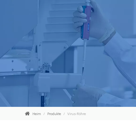
Heim
/
Produkte
/
Virus-Röhre