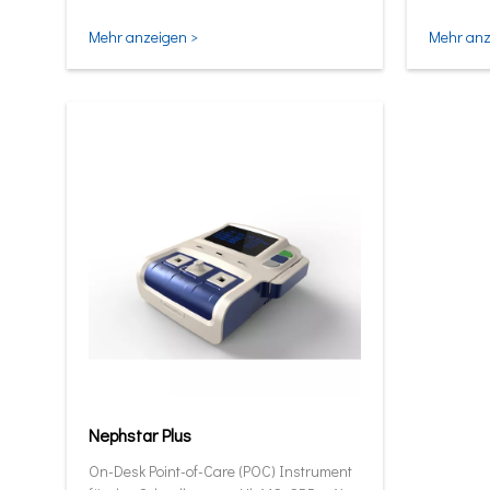
und intel
Mehr anzeigen >
Mehr anz
Nephstar Plus
On-Desk Point-of-Care (POC) Instrument