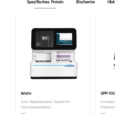
Spezifisches Protein
Biochemie
HbA
Aristo
GPP-10
Auto -Nephelometrie -System für
Innovativ
Hochvolumenlabors.
Proteinan
quantitat