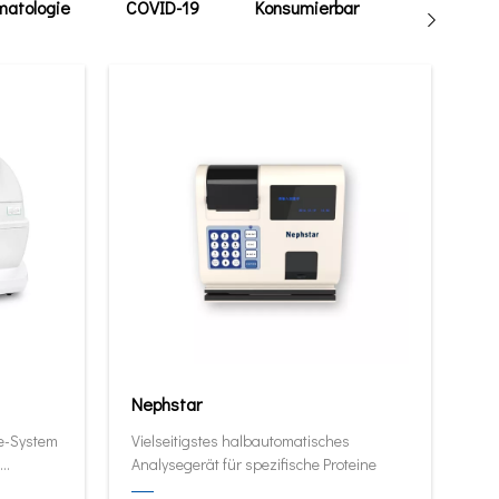
atologie
COVID-19
Konsumierbar
Tierarzt
Nephstar
ie-System
Vielseitigstes halbautomatisches
Analysegerät für spezifische Proteine