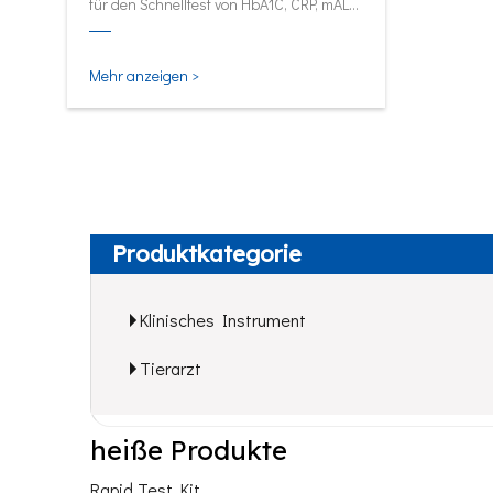
für den Schnelltest von HbA1C, CRP, mALB
und SAA.
Mehr anzeigen >
Produktkategorie
Klinisches Instrument
Tierarzt
heiße Produkte
Rapid Test Kit