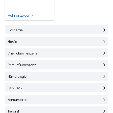
Schnelltest von HbA1C, CRP,
mALB und SAA.
Mehr anzeigen >
Biochemie
HbA1c
Chemolumineszenz
Immunfluoreszenz
Hämatologie
COVID-19
Konsumierbar
Tierarzt