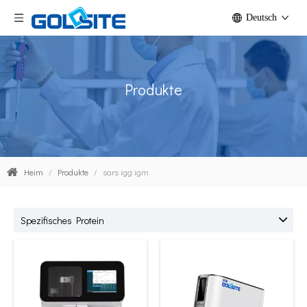
Deutsch
Produkte
Heim
/
Produkte
/
sars igg igm
Spezifisches Protein