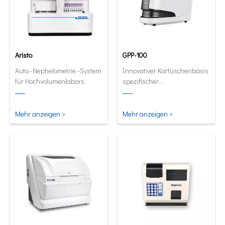
Aristo
GPP-100
Auto -Nephelometrie -System
Innovativer Kartuschenbasis
für Hochvolumenlabors.
spezifischer
Proteinanalysator. Full
automatische und
quantitative Analysator in
Mehr anzeigen >
Mehr anzeigen >
seiner kleinsten und
intelligentesten Form.