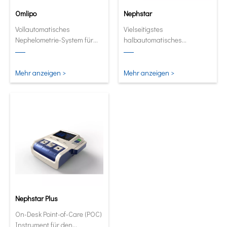
Omlipo
Nephstar
Vollautomatisches
Vielseitigstes
Nephelometrie-System für
halbautomatisches
Labors mit mittlerer bis hoher
Analysegerät für spezifische
Volumendurchsatz.
Proteine
Mehr anzeigen >
Mehr anzeigen >
Nephstar Plus
On-Desk Point-of-Care (POC)
Instrument für den